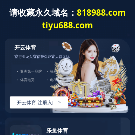
当前位置：
网站安博体育官方网站-综合赛事平台
>
新闻动态
>
公司新闻
> iF设计
资讯：刘亮在iF官方“Meet iF in Shenzhen”演讲的启示
Current position：
Home
>
News
>
Company news
>
iF设计资讯：刘亮在iF官方“Meet iF in Shenzhen”演
讲的启示
阅读量：