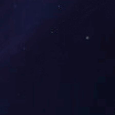
在这场设计界的盛会上，刘亮不仅分享了从一名对设计充满热情的青
年，到成为国际知名设计师的设计之旅，更深入地讲述了他与关爱型
产品设计的不解之缘。“最初接触关爱型
产品设计
可以追溯到我的大
学时代，” 刘亮回忆 道，“我发现手机电量总不够用，尤其在最需
要的时候，是否其他人也是有这个问题呢，那时候街上还没有充电