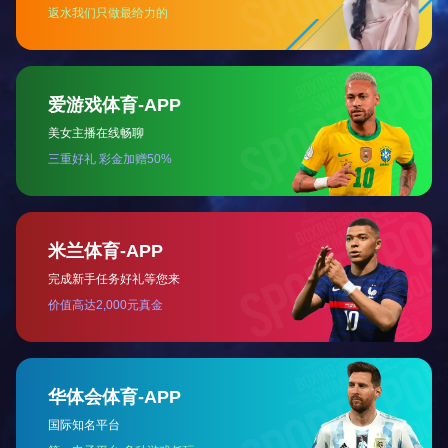
以设计为翼，医疗设备设计公司正书写医疗创新新篇，让科技守护生
命，让设计温暖医疗。
标题：
医疗设备设计公司，赋能医疗创新
【加利弗设计是为苹果CEO、松下、华为等提供设计服务的设计公
司，内容涵盖工业设计，产品设计，工业产品设计，外观设计，结构
设计，品牌设计等以上部分内容根据互联网查找编写，若有不足请联
系我们处理，若转载请写明来源。点击返回安博体育官方网站-综合赛
事平台】