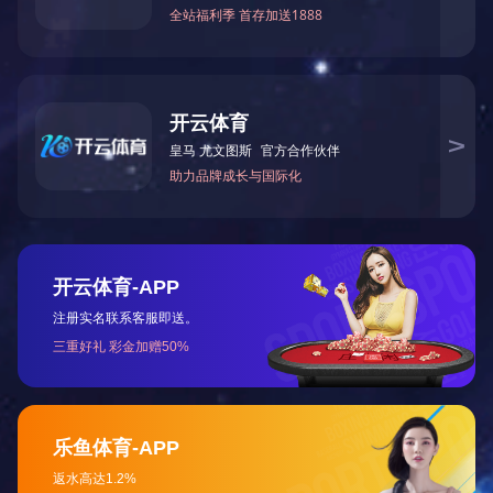
医疗设备设计公司
作为行业创新推动者与产学研纽带，医疗设备设计公司链接技术、需
求与制造，形成研发-设计-量产闭环。兼顾标准化安全规范与个性化
场景需求，深耕国产创新，打破技术垄断，让高性价比医疗设备设计
下沉基层，惠及更多人。
加利弗设计的《机械臂杀菌机器人》，精准破解大型医械消杀效率
低、成本高的痛点，以紫外线消杀+智能扫描监测实现高效精准作业，
斩获德国IF设计大奖，用国际水准设计赋能医疗创新。