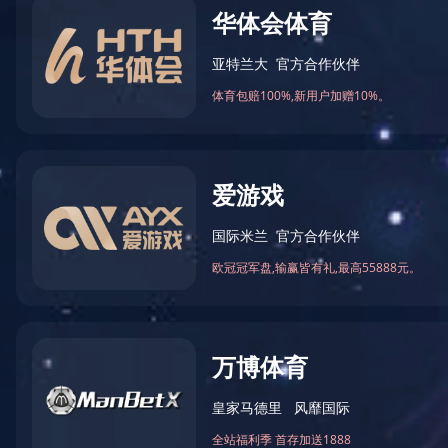
当前位置：
网站安博体育官方网站-综合赛事平台
>
产品设计
>
智能产
Current position：
Home
>
Product design
>
Intelligent products design