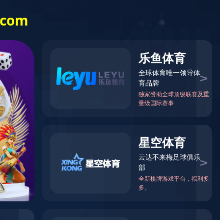
销
供应链
新闻动态
关于我们
ting
Supply chain
News
About us