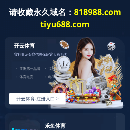
当前位置：
网站安博体育官方网站-综合赛事平台
>
产品设计
>
手机产品设计
> 中
兴努比亚高端腕表产品设计
Current position：
Home
>
Product design
>
Mobile phone design
>
中兴努比亚高端腕表产品设计
阅读量：