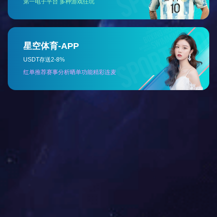
产品设计为客户带来的价值
CLF加利弗设计团队设计这款柔性屏腕机时，从视觉美和佩戴舒适方面思考，透
着高端奢华气息。目的是为了这款全球高端的柔性屏腕机继续保持行业占有率。
标题：
中兴努比亚腕机产品设计
【加利弗设计是为苹果CEO、松下、华为等提供设计服务的设计公司，
内容涵盖
工业设计，产品设计，工业产品设计，外观设计，结构设计，品牌设计等以上部