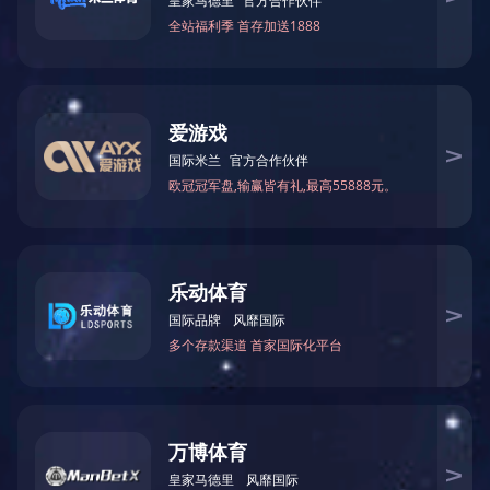
产品设计的目的
打造中兴努比亚高端柔性屏
腕表
手机