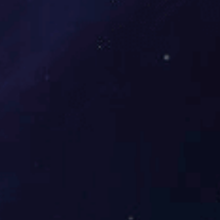
分内容根据互联网查找编写，若有不足请联系我们处理，若转载请写明来源。
点
击返回安博体育官方网站-综合赛事平台
】
上一篇：人工耳蜗AI眼镜设计
下一篇：高端商务平板电脑设计
中国深圳联系方式
Contact information in Shenzhen, China
深圳市南山区侨香路香年广场D栋加利弗创意园（中国总部）
D Block ,Xiangnian Plaza ,Qiaoxiang Road ,Nanshan District
,Shenzhen(CLF Creative Industry Park)
15919880467
Fiona.yang@clfidea.com
1980492597